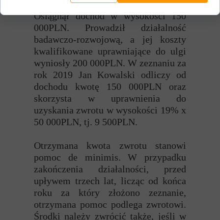
w formie podatku liniowego.
Osiągnął dochód w wysokości 150
000PLN. Prowadził działalność
badawczo-rozwojową, a jej koszty
kwalifikowane uprawniające do ulgi
wyniosły 200 000PLN. W zeznaniu za
rok 2019 Jan Kowalski odliczy od
dochodu kwotę 150 000PLN oraz
skorzysta w uprawnienia do
uzyskania zwrotu w wysokości 19% x
50 000PLN, tj. 9 500PLN.
Otrzymana kwota zwrotu stanowi
pomoc de minimis. W przypadku
zakończenia działalności, przed
upływem trzech lat, licząc od końca
roku za który złożono zeznanie,
otrzymana pomoc podlega zwrotowi.
Środki należy zwrócić także, jeśli w