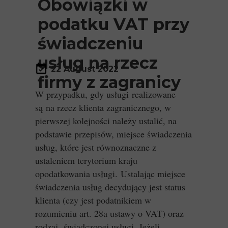
Obowiązki w
podatku VAT przy
świadczeniu
usług na rzecz
22 August 2022
firmy z zagranicy
W przypadku, gdy usługi realizowane
są na rzecz klienta zagranicznego, w
pierwszej kolejności należy ustalić, na
podstawie przepisów, miejsce świadczenia
usług, które jest równoznaczne z
ustaleniem terytorium kraju
opodatkowania usługi. Ustalając miejsce
świadczenia usług decydujący jest status
klienta (czy jest podatnikiem w
rozumieniu art. 28a ustawy o VAT) oraz
rodzaj świadczonej usługi. Jeżeli