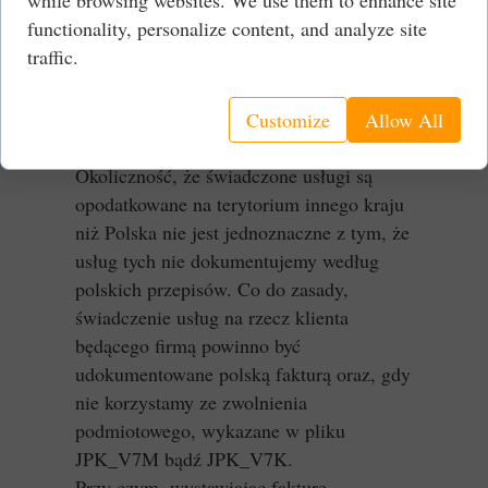
while browsing websites. We use them to enhance site
Obowiązki te nie występują, gdy
functionality, personalize content, and analyze site
świadczymy usługi na rzecz firmy
traffic.
posiadającej siedzibę w kraju trzecim.
Ponadto obowiązki te nie występują, gdy
świadczymy usługi inne niż usługi, do
Customize
Allow All
których stosuje się art. 28b ustawy o VAT.
Okoliczność, że świadczone usługi są
opodatkowane na terytorium innego kraju
niż Polska nie jest jednoznaczne z tym, że
usług tych nie dokumentujemy według
polskich przepisów. Co do zasady,
świadczenie usług na rzecz klienta
będącego firmą powinno być
udokumentowane polską fakturą oraz, gdy
nie korzystamy ze zwolnienia
podmiotowego, wykazane w pliku
JPK_V7M bądź JPK_V7K.
Przy czym, wystawiając fakturę