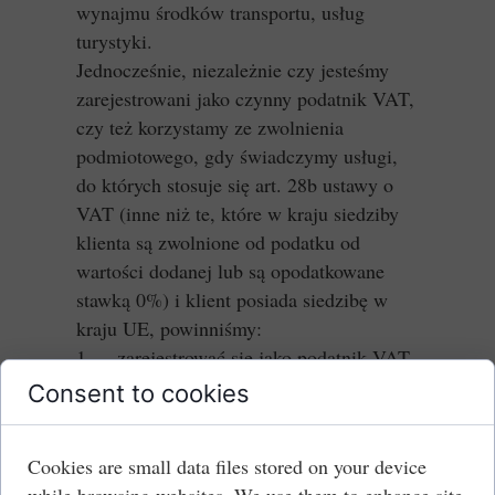
wynajmu środków transportu, usług
turystyki.
Jednocześnie, niezależnie czy jesteśmy
zarejestrowani jako czynny podatnik VAT,
czy też korzystamy ze zwolnienia
podmiotowego, gdy świadczymy usługi,
do których stosuje się art. 28b ustawy o
VAT (inne niż te, które w kraju siedziby
klienta są zwolnione od podatku od
wartości dodanej lub są opodatkowane
stawką 0%) i klient posiada siedzibę w
kraju UE, powinniśmy:
1. zarejestrować się jako podatnik VAT
UE i posługiwać się numerem NIP z
Consent to cookies
przedrostkiem PL (tzw. NIP unijnym)
2. składać tzw. informację
Cookies are small data files stored on your device
podsumowującą.