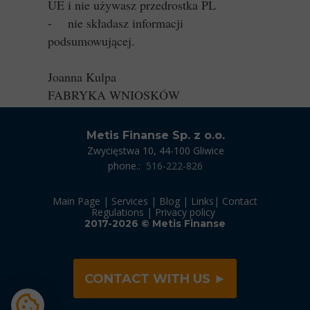
UE i nie używasz przedrostka PL
- nie składasz informacji
podsumowującej.
Joanna Kulpa
FABRYKA WNIOSKÓW
Metis Finanse Sp. z o.o.
Zwycięstwa 10, 44-100 Gliwice
phone.:
516-222-826
Main Page
|
Services
|
Blog
|
Links
|
Contact
R
egulatio
n
s
|
Privacy policy
2017-2026 © Metis Finanse
CONTACT WITH US ►