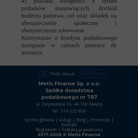
4) posiada zaległości z tytułu
podatków stanowiących dochód
budżetu państwa, ceł oraz składek na
ubezpieczenie społeczne i
ubezpieczenie zdrowotne.
Korzystanie z kredytu podatkowego
następuje w ramach pomocy de
minimis.
Profil zleca.pl
Metis Finanse Sp. z o.o.
Spółka doradztwa
podatkowego nr 787
ul. Zwycięstwa 10,
44-100 Gliwice
tel.:
516-222-826
Strona główna
|
Usługi
|
Blog
|
Promocje
|
Kontakt
Regulamin
|
Polityka prywatności
2017-2026 © Metis Finanse